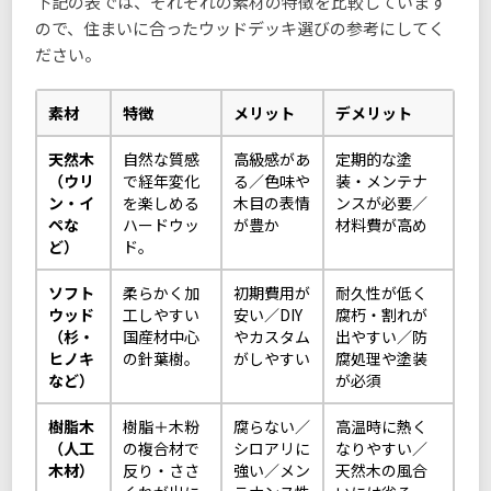
下記の表では、それぞれの素材の特徴を比較しています
ので、住まいに合ったウッドデッキ選びの参考にしてく
ださい。
素材
特徴
メリット
デメリット
天然木
自然な質感
高級感があ
定期的な塗
（ウリ
で経年変化
る／色味や
装・メンテナ
ン・イ
を楽しめる
木目の表情
ンスが必要／
ペな
ハードウッ
が豊か
材料費が高め
ど）
ド。
ソフト
柔らかく加
初期費用が
耐久性が低く
ウッド
工しやすい
安い／DIY
腐朽・割れが
（杉・
国産材中心
やカスタム
出やすい／防
ヒノキ
の針葉樹。
がしやすい
腐処理や塗装
など）
が必須
樹脂木
樹脂＋木粉
腐らない／
高温時に熱く
（人工
の複合材で
シロアリに
なりやすい／
木材）
反り・ささ
強い／メン
天然木の風合