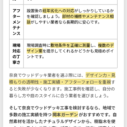
アフ
設置後の
経年劣化への対応
がしっかりしているか
ター
を確認しましょう。
部材の補修やメンテナンス相
メン
談
がしやすい業者なら長期的に安心です。
テナ
ンス
現場
現場調査時に
敷地条件を正確に測量
し、
複数のデ
対応
ザイン案
を提示してくれるかどうかも見極めポイ
の丁
ントです。
寧さ
奈良でウッドデッキ業者を選ぶ際には、
デザイン力・見
積もりの透明性・施工実績・アフターフォローを重視
す
ると失敗が少なくなります。施工事例を確認し、自分の
暮らし方や庭のスタイルに合う業者を選びましょう。
そして奈良でウッドデッキ工事を検討するなら、地域で
多数の施工実績を持つ
岡本ガーデン
がおすすめです。自
然素材を活かしたナチュラルデザインから、樹脂木を使