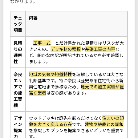
ながります。
チェ
内容
ック
項目
見積
「
工事一式
」とだけ書かれた見積りはリスクが大
りの
きいもの。
デッキ材の種類
や
基礎工事の内容
な
透明
ど、細かな内訳が明記されているかを必ず確認し
性
ましょう。
奈良
地域の気候や地盤特性
を理解しているかは大きな
エリ
判断基準です。特に奈良は歴史ある住宅街から新
アで
興住宅地まで多様なため、
地元での施工実績が豊
の施
富な業者
は安心感があります。
工実
績
デザ
ウッドデッキは庭先を彩るだけでなく
住まいの印
イン
象を大きく変える存在
です。
建物や植栽との調和
提案
を意識したプランを提案できるかどうかも重要で
力
す。