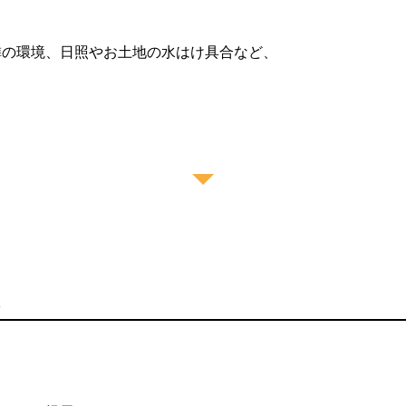
隣の環境、日照やお土地の水はけ具合など、
。
。