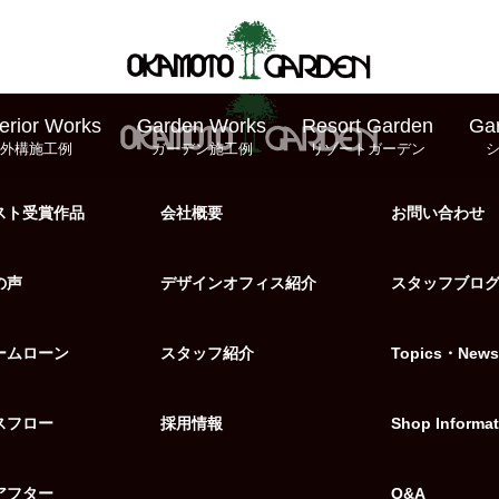
erior Works
Garden Works
Resort Garden
Ga
外構施工例
ガーデン施工例
リゾートガーデン
スト受賞作品
会社概要
お問い合わせ
の声
デザインオフィス紹介
スタッフブロ
ームローン
スタッフ紹介
Topics・News
スフロー
採用情報
Shop Informat
アフター
Q&A