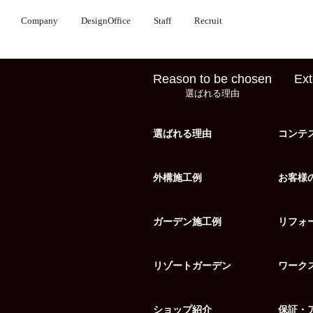
Company
DesignOffice
Staff
Recruit
Reason to be chosen
Ext
選ばれる理由
選ばれる理由
コンテ
外構施工例
お客様
ガーデン施工例
リフォ
リゾートガーデン
ワーク
ショップ紹介
保証・