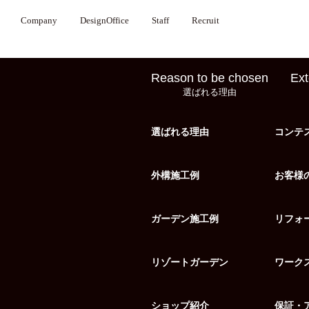
Company
DesignOffice
Staff
Recruit
Reason to be chosen
Ext
選ばれる理由
選ばれる理由
コンテ
外構施工例
お客様
ガーデン施工例
リフォ
リゾートガーデン
ワーク
ショップ紹介
保証・