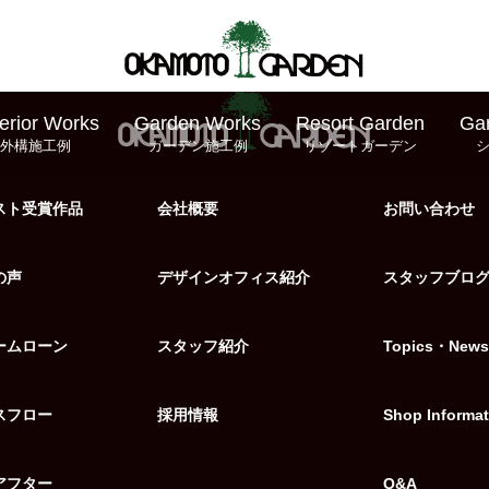
erior Works
Garden Works
Resort Garden
Ga
外構施工例
ガーデン施工例
リゾートガーデン
スト受賞作品
会社概要
お問い合わせ
の声
デザインオフィス紹介
スタッフブロ
ームローン
スタッフ紹介
Topics・News
スフロー
採用情報
Shop Informat
アフター
Q&A