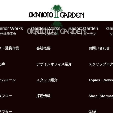
erior Works
Garden Works
Resort Garden
Ga
外構施工例
ガーデン施工例
リゾートガーデン
スト受賞作品
会社概要
お問い合わせ
の声
デザインオフィス紹介
スタッフブロ
ームローン
スタッフ紹介
Topics・News
スフロー
採用情報
Shop Informat
アフター
Q&A