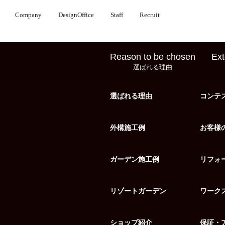
Company
DesignOffice
Staff
Recruit
Reason to be chosen
Ext
選ばれる理由
選ばれる理由
コンテ
外構施工例
お客様
ガーデン施工例
リフォ
リゾートガーデン
ワーク
ショップ紹介
保証・