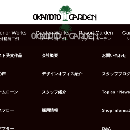
erior Works
Garden Works
Resort Garden
Ga
外構施工例
ガーデン施工例
リゾートガーデン
スト受賞作品
会社概要
お問い合わせ
の声
デザインオフィス紹介
スタッフブロ
ームローン
スタッフ紹介
Topics・News
スフロー
採用情報
Shop Informat
アフター
Q&A