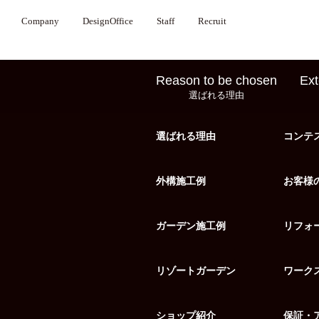
Company
DesignOffice
Staff
Recruit
Reason to be chosen
Ext
選ばれる理由
選ばれる理由
コンテ
外構施工例
お客様
ガーデン施工例
リフォ
リゾートガーデン
ワーク
ショップ紹介
保証・