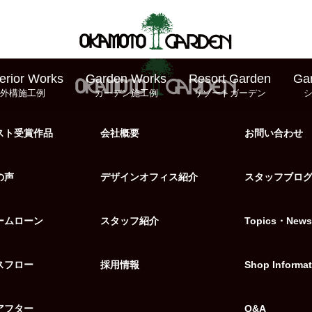
erior Works
Garden Works
Resort Garden
Ga
外構施工例
ガーデン施工例
リゾートガーデン
スト受賞作品
会社概要
お問い合わせ
の声
デザインオフィス紹介
スタッフブロ
ームローン
スタッフ紹介
Topics・News
スフロー
採用情報
Shop Informat
アフター
Q&A