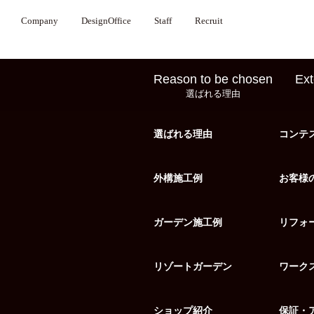
Company
DesignOffice
Staff
Recruit
Reason to be chosen
Ext
選ばれる理由
選ばれる理由
コンテ
外構施工例
お客様
ガーデン施工例
リフォ
リゾートガーデン
ワーク
ショップ紹介
保証・