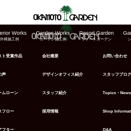
erior Works
Garden Works
Resort Garden
Ga
外構施工例
ガーデン施工例
リゾートガーデン
スト受賞作品
会社概要
お問い合わせ
の声
デザインオフィス紹介
スタッフブロ
ームローン
スタッフ紹介
Topics・News
スフロー
採用情報
Shop Informat
アフター
Q&A