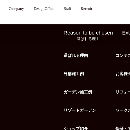
Company
DesignOffice
Staff
Recruit
Reason to be chosen
Ext
選ばれる理由
選ばれる理由
コンテ
外構施工例
お客様
ガーデン施工例
リフォ
リゾートガーデン
ワーク
ショップ紹介
保証・