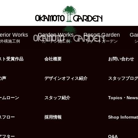
erior Works
Garden Works
Resort Garden
Ga
外構施工例
ガーデン施工例
リゾートガーデン
スト受賞作品
会社概要
お問い合わせ
の声
デザインオフィス紹介
スタッフブロ
ームローン
スタッフ紹介
Topics・News
スフロー
採用情報
Shop Informat
アフター
Q&A