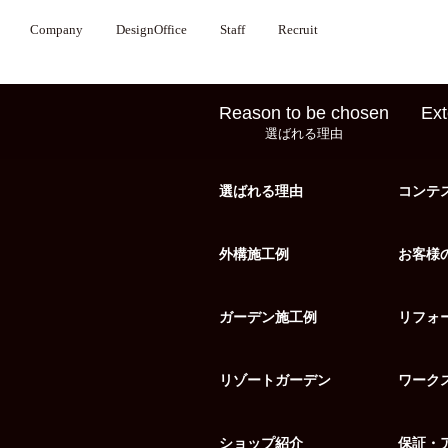
Company
DesignOffice
Staff
Recruit
Reason to be chosen
Ext
選ばれる理由
選ばれる理由
コンテ
外構施工例
お客様
ガーデン施工例
リフォ
リゾートガーデン
ワーク
ショップ紹介
保証・