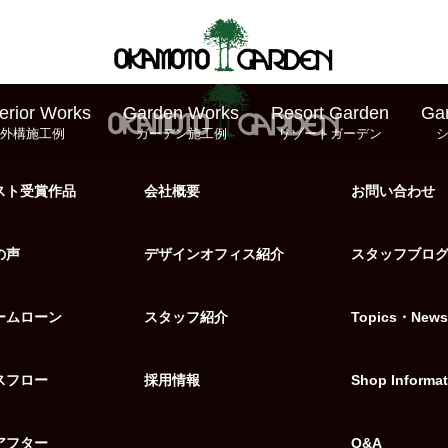
erior Works
Garden Works
Resort Garden
Ga
外構施工例
ガーデン施工例
リゾートガーデン
スト受賞作品
会社概要
お問い合わせ
の声
デザインオフィス紹介
スタッフブロ
ームローン
スタッフ紹介
Topics・News
スフロー
採用情報
Shop Informat
アフター
Q&A