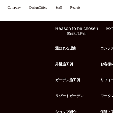
Company
DesignOffice
Staff
Recruit
Reason to be chosen
Ext
選ばれる理由
選ばれる理由
コンテ
外構施工例
お客様
ガーデン施工例
リフォ
リゾートガーデン
ワーク
ショップ紹介
保証・