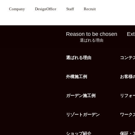
Company
DesignOffice
Staff
Recruit
Reason to be chosen
Ext
選ばれる理由
選ばれる理由
コンテ
外構施工例
お客様
ガーデン施工例
リフォ
リゾートガーデン
ワーク
ショップ紹介
保証・