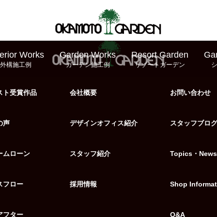
erior Works
Garden Works
Resort Garden
Ga
外構施工例
ガーデン施工例
リゾートガーデン
スト受賞作品
会社概要
お問い合わせ
の声
デザインオフィス紹介
スタッフブロ
ームローン
スタッフ紹介
Topics・News
スフロー
採用情報
Shop Informat
アフター
Q&A