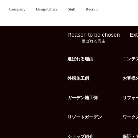
Company
DesignOffice
Staff
Recruit
Reason to be chosen
Ext
選ばれる理由
選ばれる理由
コンテ
外構施工例
お客様
ガーデン施工例
リフォ
リゾートガーデン
ワーク
ショップ紹介
保証・