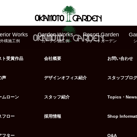
erior Works
Garden Works
Resort Garden
Ga
外構施工例
ガーデン施工例
リゾートガーデン
スト受賞作品
会社概要
お問い合わせ
の声
デザインオフィス紹介
スタッフブロ
ームローン
スタッフ紹介
Topics・News
スフロー
採用情報
Shop Informat
アフター
Q&A