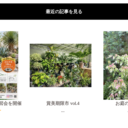
最近の記事を見る
習会を開催
賞美期限市 vol.4
お庭
...