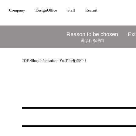
Company
DesignOffice
Staff
Recruit
Reason to be chosen
Ext
選ばれる理由
TOP
>
Shop Information
> YouTube配信中！