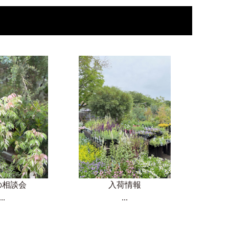
の相談会
入荷情報
...
...