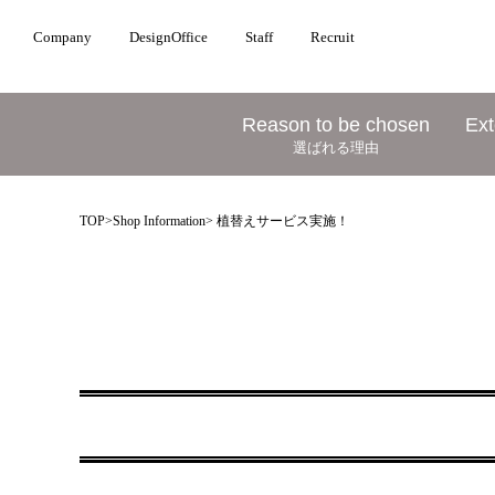
Company
DesignOffice
Staff
Recruit
Reason to be chosen
Ext
選ばれる理由
TOP
>
Shop Information
> 植替えサービス実施！