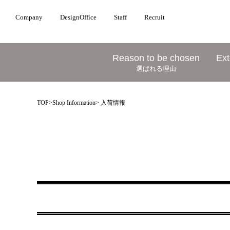
Company
DesignOffice
Staff
Recruit
Reason to be chosen
Ext
選ばれる理由
TOP
>
Shop Information
> 入荷情報