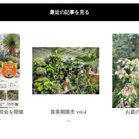
最近の記事を見る
習会を開催
賞美期限市 vol.4
お庭
...