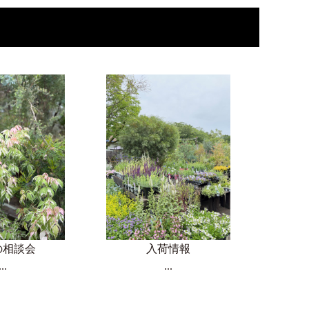
の相談会
入荷情報
...
...