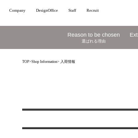
Company
DesignOffice
Staff
Recruit
Reason to be chosen
Ext
選ばれる理由
TOP
>
Shop Information
> 入荷情報