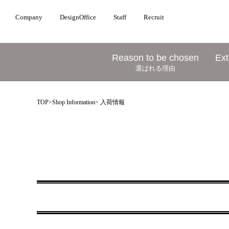
Company
DesignOffice
Staff
Recruit
Reason to be chosen
Ext
選ばれる理由
TOP
>
Shop Information
> 入荷情報