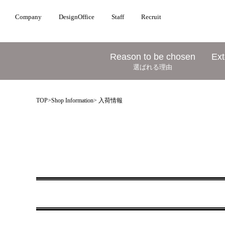
Company
DesignOffice
Staff
Recruit
Reason to be chosen
Ext
選ばれる理由
TOP
>
Shop Information
> 入荷情報