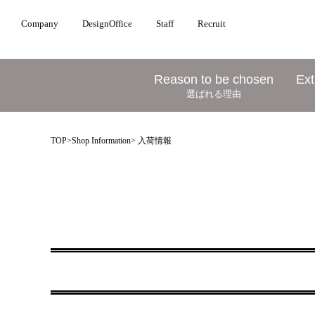
Company
DesignOffice
Staff
Recruit
Reason to be chosen
Ext
選ばれる理由
TOP
>
Shop Information
> 入荷情報