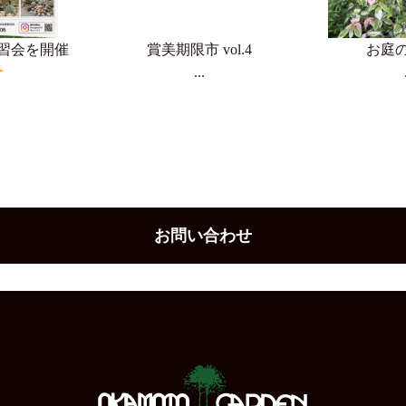
習会を開催
賞美期限市 vol.4
お庭
...
お問い合わせ