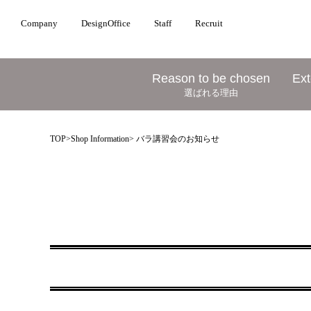
Company
DesignOffice
Staff
Recruit
Reason to be chosen
Ext
選ばれる理由
TOP
>
Shop Information
> バラ講習会のお知らせ