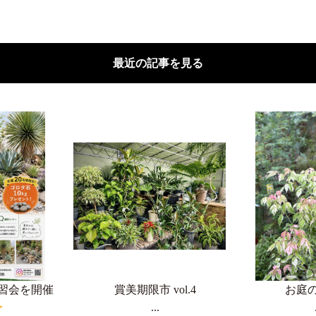
最近の記事を見る
習会を開催
賞美期限市 vol.4
お庭
...