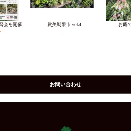
習会を開催
賞美期限市 vol.4
お庭
...
お問い合わせ