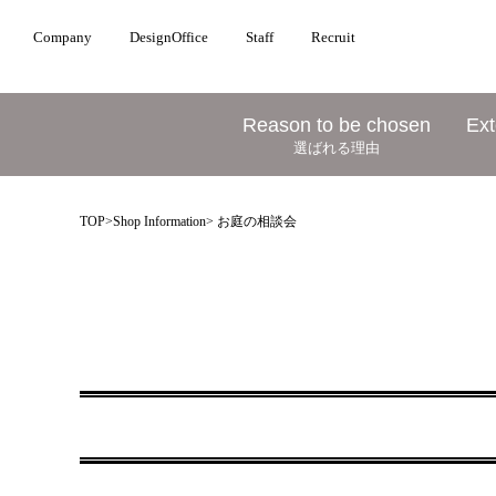
Company
DesignOffice
Staff
Recruit
Reason to be chosen
Ext
選ばれる理由
TOP
>
Shop Information
> お庭の相談会