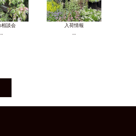
の相談会
入荷情報
...
...