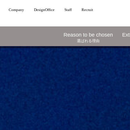
Company
DesignOffice
Staff
Recruit
Reason to be chosen
Ext
選ばれる理由