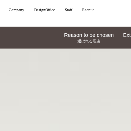
Company
Company
DesignOffice
DesignOffice
Staff
Staff
Recruit
Recruit
Reason to be chosen
Reason to be chosen
Ext
Ext
選ばれる理由
選ばれる理由