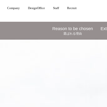
Company
DesignOffice
Staff
Recruit
Reason to be chosen
Ext
選ばれる理由