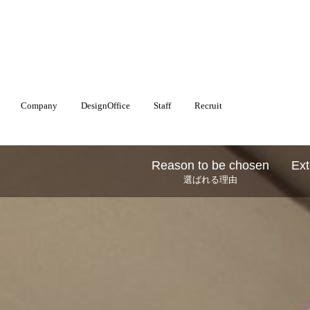
Company
DesignOffice
Staff
Recruit
Reason to be chosen
Ext
選ばれる理由