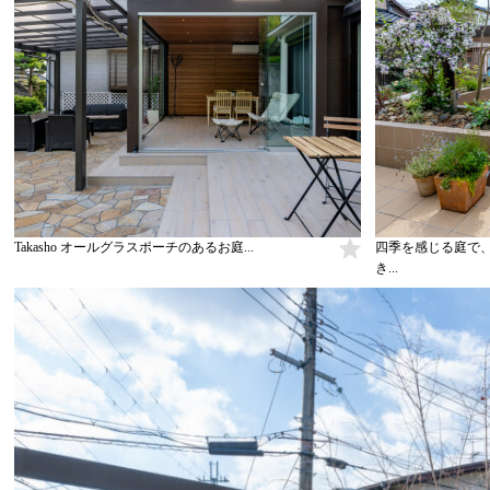
Takasho オールグラスポーチのあるお庭...
四季を感じる庭で
き...