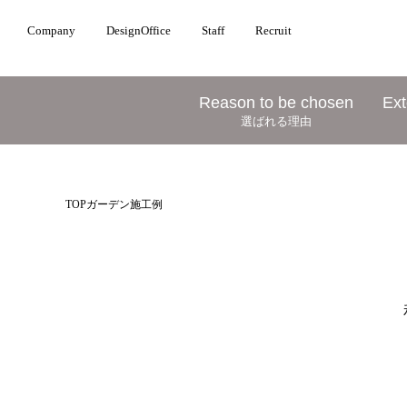
Company
DesignOffice
Staff
Recruit
Reason to be chosen
Ext
選ばれる理由
TOP
ガーデン施工例