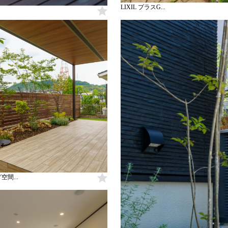
LIXIL プラスG...
間...