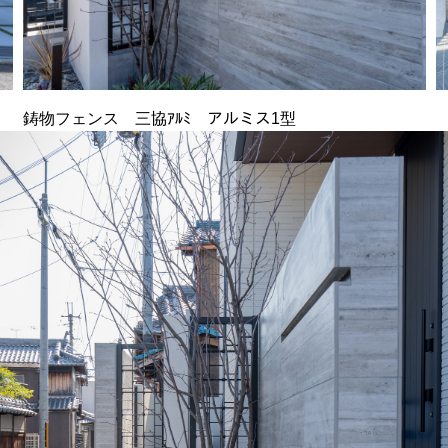
鋳物フェンス 三協ｱﾙﾐ アルミス1型