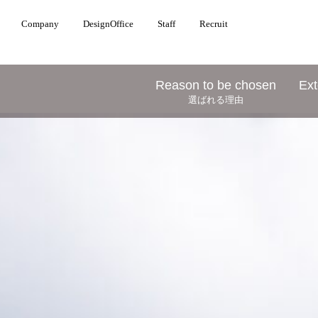
Company
DesignOffice
Staff
Recruit
Reason to be chosen
Ext
選ばれる理由