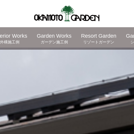
erior Works
Garden Works
Resort Garden
Ga
外構施工例
ガーデン施工例
リゾートガーデン