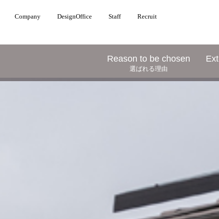
Company
DesignOffice
Staff
Recruit
Reason to be chosen
Ext
選ばれる理由