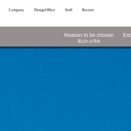
Company
DesignOffice
Staff
Recruit
Reason to be chosen
Ext
選ばれる理由