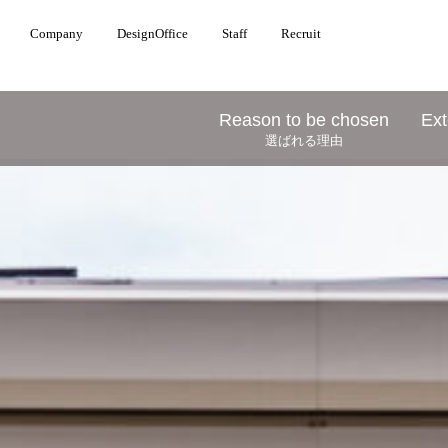
Company
DesignOffice
Staff
Recruit
Reason to be chosen
Ext
選ばれる理由