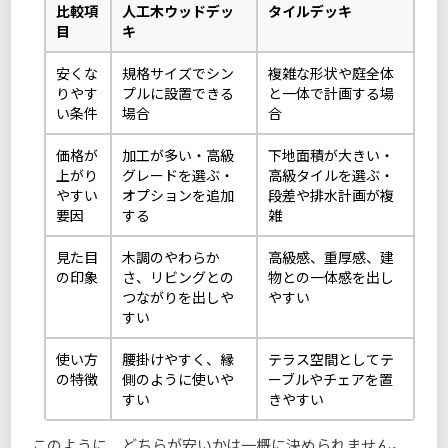
比較項
人工木ウッドデッ
タイルデッキ
目
キ
安くな
規格サイズでシン
複雑な形状や庭全体
りやす
プルに設置できる
と一体で計画する場
い条件
場合
合
価格が
加工が多い・高級
下地面積が大きい・
上がり
グレードを選ぶ・
高級タイルを選ぶ・
やすい
オプションを追加
段差や排水計画が複
要因
する
雑
見た目
木調のやわらか
高級感、重厚感、建
の印象
さ、リビングとの
物との一体感を出し
つながりを出しや
やすい
すい
使い方
腰掛けやすく、縁
テラス空間としてテ
の特徴
側のように使いや
ーブルやチェアを置
すい
きやすい
このように、どちらが安いかは一概に決められません。