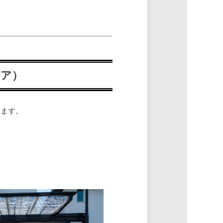
リア）
します。