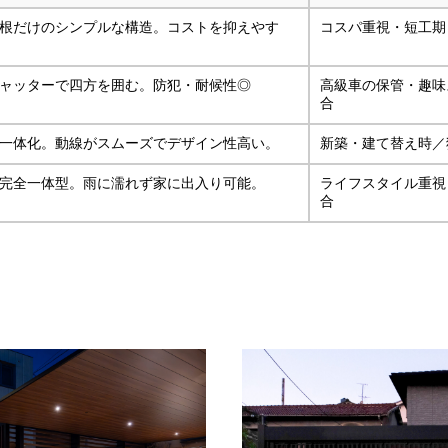
根だけのシンプルな構造。コストを抑えやす
コスパ重視・短工期
ャッターで四方を囲む。防犯・耐候性◎
高級車の保管・趣味
合
一体化。動線がスムーズでデザイン性高い。
新築・建て替え時／
完全一体型。雨に濡れず家に出入り可能。
ライフスタイル重視
合