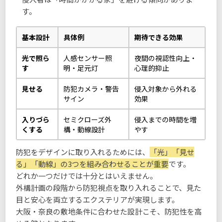
す。
基本設計
具体例
期待できる効果
光で照ら
人感センサー照
夜間の視認性向上・
す
明・足元灯
心理的抑止
見せる
防犯カメラ・警告
侵入対象から外れる
サイン
効果
入りづら
セミクローズ外
侵入までの時間を増
くする
構・動線設計
やす
防犯をデザインに取り入れるためには、
「光」「見せ
る」「動線」の3つを組み合わせることが重要
です。
どれか一つだけでは十分とはいえません。
外構計画の段階から防犯視点を取り入れることで、見た
目と安心を両立するエクステリアが実現します。
大阪・奈良の敷地条件に合わせた設計こそ、防犯性を高