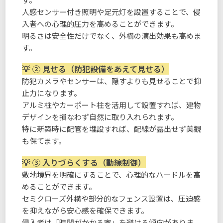
人感センサー付き照明や足元灯を設置することで、侵
入者への心理的圧力を高めることができます。
明るさは安全性だけでなく、外構の演出効果も高めま
す。
② 見せる（防犯設備をあえて見せる）
防犯カメラやセンサーは、隠すよりも見せることで抑
止力になります。
アルミ柱やカーポート柱を活用して設置すれば、建物
デザインを損なわず自然に取り入れられます。
特に新築時に配管を埋設すれば、配線が露出せず美観
も保てます。
③ 入りづらくする（動線制御）
敷地境界を明確にすることで、心理的なハードルを高
めることができます。
セミクローズ外構や部分的なフェンス設置は、圧迫感
を抑えながら安心感を確保できます。
侵入者は「時間がかかる家」を避ける傾向がありま