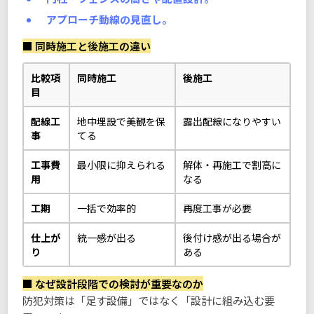
アプローチ動線の見直し。
■ 同時施工と後施工の違い
比較項
同時施工
後施工
目
配線工
地中埋設で美観を保
露出配線になりやすい
事
てる
工事費
最小限に抑えられる
解体・再施工で割高に
用
なる
工期
一括で効率的
再度工事が必要
仕上が
統一感が出る
後付け感が出る場合が
り
ある
■ なぜ設計段階での検討が重要なのか
防犯対策は「足す設備」ではなく「設計に組み込む要