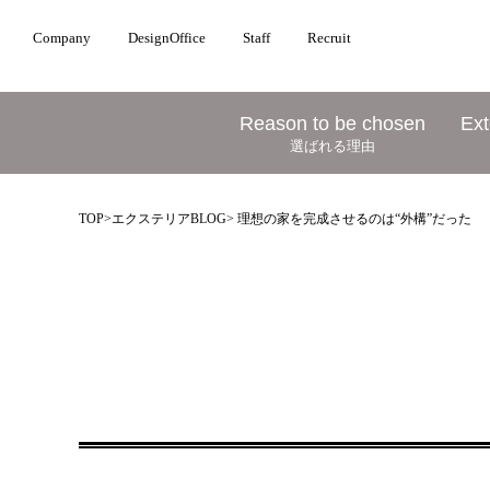
Company
DesignOffice
Staff
Recruit
Reason to be chosen
Ext
選ばれる理由
TOP
>
エクステリアBLOG
> 理想の家を完成させるのは“外構”だった