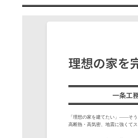
理想の家を
一条工
「理想の家を建てたい」——そう
高断熱・高気密、地震に強くてス