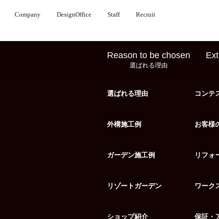
Company
DesignOffice
Staff
Recruit
Reason to be chosen
Ext
選ばれる理由
選ばれる理由
コンテ
外構施工例
お客様
ガーデン施工例
リフォ
リゾートガーデン
ワーク
ショップ紹介
保証・