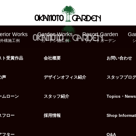
erior Works
Garden Works
Resort Garden
Ga
外構施工例
ガーデン施工例
リゾートガーデン
スト受賞作品
会社概要
お問い合わせ
の声
デザインオフィス紹介
スタッフブロ
ームローン
スタッフ紹介
Topics・News
スフロー
採用情報
Shop Informat
アフター
Q&A