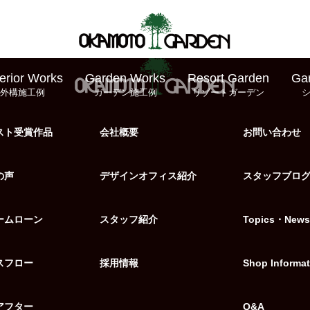
erior Works
Garden Works
Resort Garden
Ga
外構施工例
ガーデン施工例
リゾートガーデン
スト受賞作品
会社概要
お問い合わせ
の声
デザインオフィス紹介
スタッフブロ
ームローン
スタッフ紹介
Topics・News
スフロー
採用情報
Shop Informat
アフター
Q&A