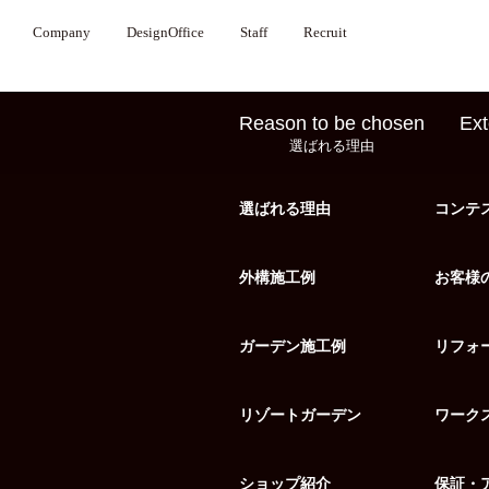
Company
DesignOffice
Staff
Recruit
Reason to be chosen
Ext
選ばれる理由
選ばれる理由
コンテ
外構施工例
お客様
ガーデン施工例
リフォ
リゾートガーデン
ワーク
ショップ紹介
保証・