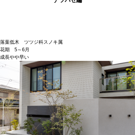
ナツハゼ編
落葉低木 ツツジ科スノキ属
花期 5～6月
成長やや早い